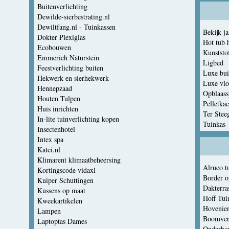
Buitenverlichting
Dewilde-sierbestrating.nl
Dewiltfang.nl - Tuinkassen
Bekijk j
Dokter Plexiglas
Hot tub 
Ecobouwen
Kunststo
Emmerich Naturstein
Ligbed
Feestverlichting buiten
Luxe bui
Hekwerk en sierhekwerk
Luxe vlo
Hennepzaad
Opblaass
Houten Tulpen
Pelletka
Huis inrichten
Ter Stee
In-lite tuinverlichting kopen
Tuinkas
Insectenhotel
Intex spa
Katei.nl
Klimarent klimaatbeheersing
Alruco t
Kortingscode vidaxl
Border o
Kuiper Schuttingen
Dakterra
Kussens op maat
Hoff Tui
Kweekartikelen
Hovenier
Lampen
Boomver
Laptoptas Dames
Onderhou