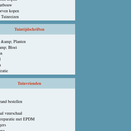
utbouw
orven kopen
g Tuinreizen
Tuintijdschriften
 &amp; Planten
amp; Bloei
en
d
n
ratie
Tuinvrienden
zand bestellen
aal vuurschaal
 reparatie met EPDM
gers
ang