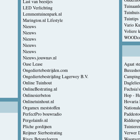
Last van beestjes
Tuinaan
LED Verlichting
Tuinhuis
Lemmentuinenpark.nl
Tuintips 
Marington.nl Lifestyle
Vario Ku
Nieuws
Voliere 
Nieuws
WOODcom
Nieuws
Nieuws
Nieuws
Nieuws.jouwnav.nl
Oase Lease
Agaat st
Ongediertebestrijden.com
Buxusho
Ongediertebestrijding Lagerwey B.V.
Camping
Online Tuinhout
Daglelie
OnlineBestrating.nl
Fuchsia's
Onlinesierbeton
Hop - Hu
Onlinetuinhout.nl
Orgamex meststoffen
Nationale
PerfectPro bouwradio
Paddesto
Pergolainfo.nl
Riddersp
Pliche gordijnen
Tuiniere
Reijmer Sierbestrating
Verwer D
Rivev Betonvloeren
Woonver