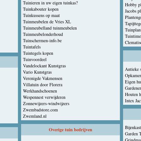
Tuinieren in uw eigen tuinkas?
Hobby pl
Tuinkabouter kopen
Jacobs p
Tuinkussens op maat
Planteng
Tuinmeubelen de Vries XL
Tapijtteg
Tuinmeubelland tuinmeubelen
Tuinplan
Tuinmeubelonderhoud
Tuintime
Tuinschermen-info.be
Clematis
Tuintafels
Tuintegels kopen
Tuinvoordeel
Vandelockant Kunstgras
Antieke 
Vario Kunstgras
Opkame
Verenigde Vakmensen
Eigen hu
Villatuin door Florera
Gardener
Werkhandschoenen
Houten h
Wespennest verwijderen
Intex Jac
Zonnewijzers-windwijzers
Zwembadstore.com
Zwemland.nl
Bijenkas
Overige tuin bedrijven
Garden T
Grindma