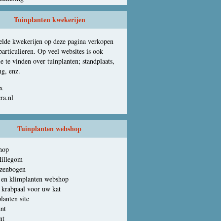
Tuinplanten kwekerijen
lde kwekerijen op deze pagina verkopen
articulieren. Op veel websites is ook
e te vinden over tuinplanten; standplaats,
ng, enz.
x
ra.nl
Tuinplanten webshop
hop
Hillegom
ozenbogen
 en klimplanten webshop
e krabpaal voor uw kat
lanten site
ant
nt