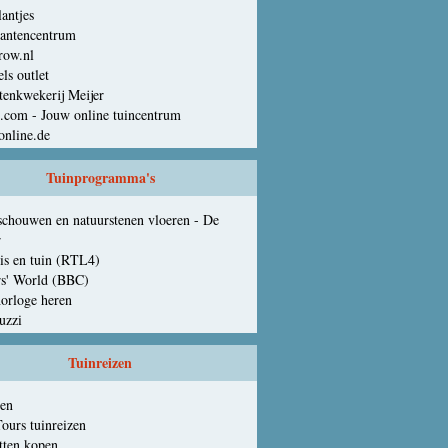
antjes
lantencentrum
row.nl
els outlet
tenkwekerij Meijer
.com - Jouw online tuincentrum
online.de
Tuinprogramma's
schouwen en natuurstenen vloeren - De
r
is en tuin (RTL4)
s' World (BBC)
orloge heren
uzzi
Tuinreizen
ten
ours tuinreizen
tten kopen