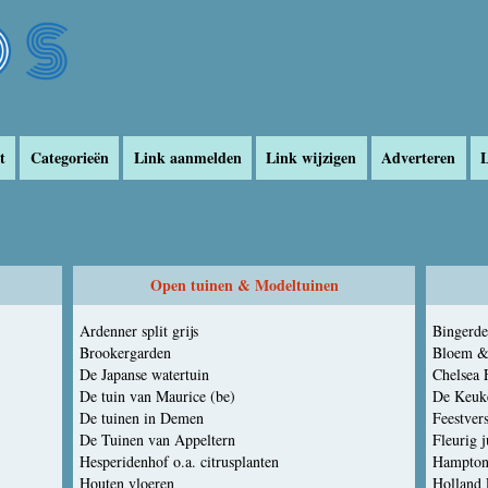
t
Categorieën
Link aanmelden
Link wijzigen
Adverteren
L
Open tuinen & Modeltuinen
Ardenner split grijs
Bingerde
Brookergarden
Bloem &
De Japanse watertuin
De tuin van Maurice (be)
De Keuk
De tuinen in Demen
Feestvers
De Tuinen van Appeltern
Fleurig j
Hesperidenhof o.a. citrusplanten
Hampton
Houten vloeren
Holland 