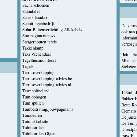
Sacha schoenen
Salontafel
Schrikdraad.com
Schuttingenbedrijf.nl
De verme
Solar Buitenverlichting Allekabels
ook aan p
Startpagina nieuws
informati
Steigerhouten tafels
verzorgi
Takkenlamp
Taxi Veenendaal
Betonple
Tegelhuismontfoort
Mijnhede
Tegels
Steketee
Terrasoverkapping
Terrasoverkapping-advies.be
Terrasoverkapping-advies.nl
Trampolineland
123tuins
Tuin ophogen
Bakker 
Tuin spullen
Beste R
Tuinbestrating.jouwpagina.nl
Clematis
Tuindeuren
De juist
Tuinfakkel site
De Tuinp
Tuinhaarden
Directpl
Tuinhaarden Gigant
Easy Pla