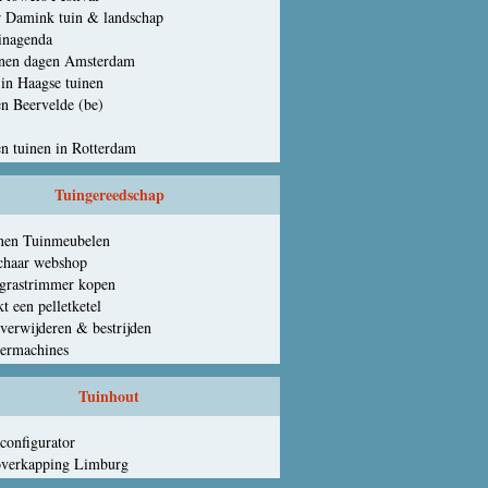
 Damink tuin & landschap
inagenda
inen dagen Amsterdam
 in Haagse tuinen
n Beervelde (be)
n tuinen in Rotterdam
Tuingereedschap
nen Tuinmeubelen
chaar webshop
grastrimmer kopen
t een pelletketel
verwijderen & bestrijden
eermachines
Tuinhout
 configurator
overkapping Limburg