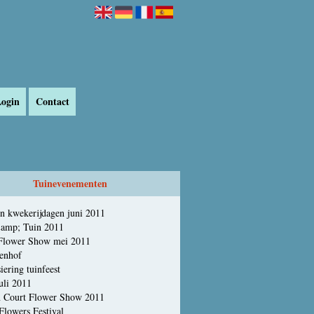
ogin
Contact
Tuinevenementen
n kwekerijdagen juni 2011
amp; Tuin 2011
Chelsea Flower Show mei 2011
enhof
iering tuinfeest
uli 2011
 Court Flower Show 2011
Flowers Festival