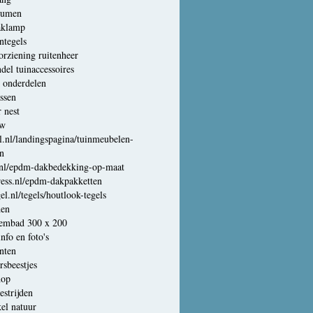
lumen
aklamp
ntegels
rziening ruitenheer
del tuinaccessoires
 onderdelen
ssen
 nest
uw
l.nl/landingspagina/tuinmeubelen-
n
nl/epdm-dakbedekking-op-maat
ress.nl/epdm-dakpakketten
el.nl/tegels/houtlook-tegels
den
wembad 300 x 200
nfo en foto's
nten
rsbeestjes
hop
estrijden
el natuur