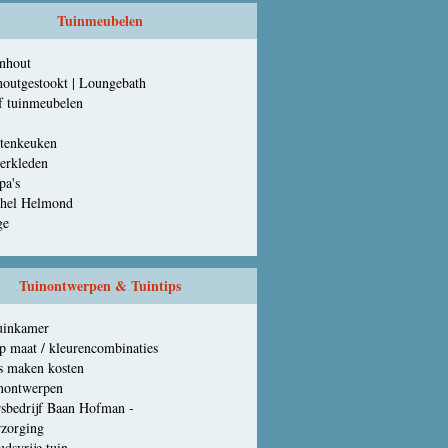
Tuinmeubelen
anhout
houtgestookt | Loungebath
f tuinmeubelen
tenkeuken
erkleden
pa's
chel Helmond
ge
Tuinontwerpen & Tuintips
uinkamer
p maat / kleurencombinaties
s maken kosten
nontwerpen
sbedrijf Baan Hofman -
zorging
dsvrije tuin