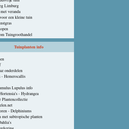
leg Limburg
 met veranda
voor een kleine tuin
nstgras
kopen
 Tuingroothandel
Tuinplanten info
een
f
az onderdelen
s - Hemerocallis
mulus Lupulus info
Hovaria Hortensia's - Hydrangea
 Plantencollectie
elen.net
oren - Delphiniums
n met subtropische planten
ahlia’s
zekering