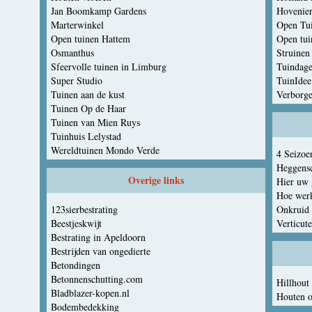
Jan Boomkamp Gardens
Hovenier
Marterwinkel
Open Tu
Open tuinen Hattem
Open tu
Osmanthus
Struinen
Sfeervolle tuinen in Limburg
Tuindage
Super Studio
TuinIdee
Tuinen aan de kust
Verborge
Tuinen Op de Haar
Tuinen van Mien Ruys
Tuinhuis Lelystad
Wereldtuinen Mondo Verde
4 Seizoe
Heggens
Overige links
Hier uw 
Hoe werk
123sierbestrating
Onkruid 
Beestjeskwijt
Verticut
Bestrating in Apeldoorn
Bestrijden van ongedierte
Betondingen
Betonnenschutting.com
Hillhout
Bladblazer-kopen.nl
Houten 
Bodembedekking