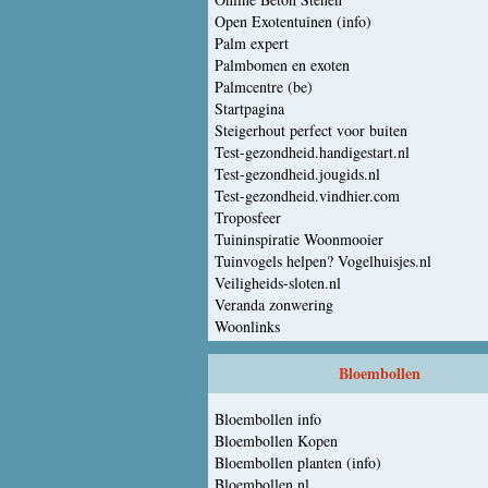
Open Exotentuinen (info)
Palm expert
Palmbomen en exoten
Palmcentre (be)
Startpagina
Steigerhout perfect voor buiten
Test-gezondheid.handigestart.nl
Test-gezondheid.jougids.nl
Test-gezondheid.vindhier.com
Troposfeer
Tuininspiratie Woonmooier
Tuinvogels helpen? Vogelhuisjes.nl
Veiligheids-sloten.nl
Veranda zonwering
Woonlinks
Bloembollen
Bloembollen info
Bloembollen Kopen
Bloembollen planten (info)
Bloembollen.nl