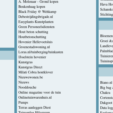
A. Molenaar - Grond kopen
Hava Ho
Beukenhaag kopen
Schansk
Black Friday @ Wehkamp
Stichtin
Debestrijdingsbrigade.nl
Easyplants-Kunstplanten
Green Personeelsdiensten
Hout beton schutting
Bloemen
Houtbetonschutting
Groei &
Hovenier Hellevoetsluis
Landlev
Groenestadswoning.nl
Palmbla
Loras.nl/tuinberging/tuinkasten
Tuiniere
IJsselstein hovenier
Tuininspi
Kunstgras
Kunstgras Direct
Milati Cobra houtklover
Nieuwewonen.be
Nieuws
Biano.nl
Nooddouche
Big bag 
Online magazine voor de tuin
Chakra
Onlinetuinwarenhuis.nl
Cortenst
Pumps
Dakgoot
Terras aanleggen Diest
Data log
Tuinaanleg Hilversum
Egelopv