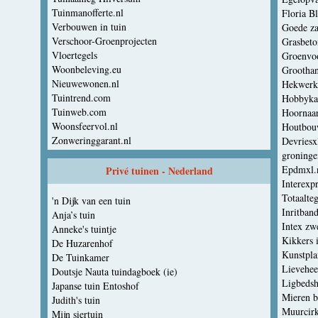
Tuinmanofferte.nl
Floria B
Verbouwen in tuin
Goede z
Verschoor-Groenprojecten
Grasbeto
Vloertegels
Groenvoo
Woonbeleving.eu
Groothan
Nieuwewonen.nl
Hekwerk
Tuintrend.com
Hobbyka
Tuinweb.com
Hoornaar
Woonsfeervol.nl
Houtbo
Zonweringgarant.nl
Devriesx
groninge
Epdmxl.
Privé tuinen - Nederland
Interexp
Totaalteg
'n Dijk van een tuin
Inritban
Anja’s tuin
Intex z
Anneke's tuintje
Kikkers i
De Huzarenhof
Kunstpla
De Tuinkamer
Lievehee
Doutsje Nauta tuindagboek (ie)
Ligbeds
Japanse tuin Entoshof
Mieren b
Judith's tuin
Muurcirk
Mijn siertuin